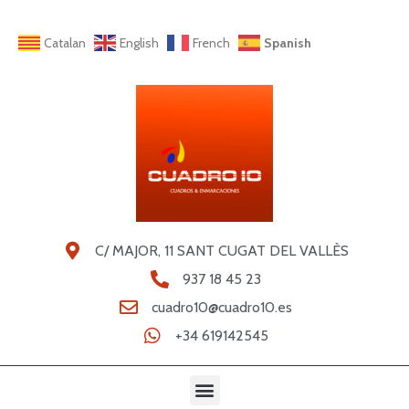
Catalan
English
French
Spanish
C/ MAJOR, 11 SANT CUGAT DEL VALLÈS
937 18 45 23
cuadro10@cuadro10.es
+34 619142545