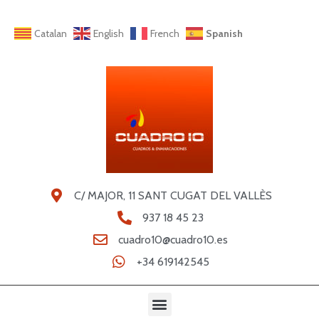
Catalan
English
French
Spanish
C/ MAJOR, 11 SANT CUGAT DEL VALLÈS
937 18 45 23
cuadro10@cuadro10.es
+34 619142545