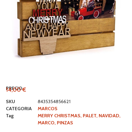
PRECIO
14,00
€
SKU
8435354856621
CATEGORIA
MARCOS
Tag
MERRY CHRISTMAS, PALET, NAVIDAD,
MARCO, PINZAS