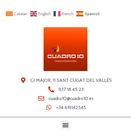
Catalan
English
French
Spanish
C/ MAJOR, 11 SANT CUGAT DEL VALLÈS
937 18 45 23
cuadro10@cuadro10.es
+34 619142545