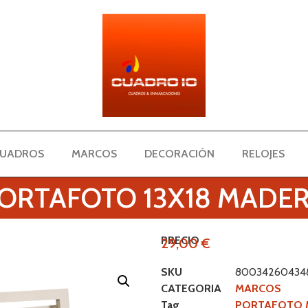
UADROS
MARCOS
DECORACIÓN
RELOJES
ORTAFOTO 13X18 MADE
PRECIO
29,00
€
SKU
80034260434
CATEGORIA
MARCOS
Tag
PORTAFOTO M