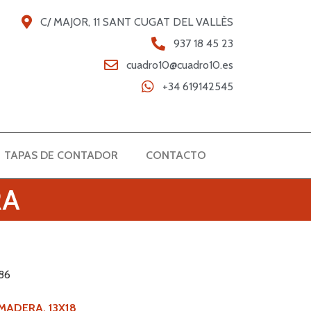
C/ MAJOR, 11 SANT CUGAT DEL VALLÈS
937 18 45 23
cuadro10@cuadro10.es
+34 619142545
TAPAS DE CONTADOR
CONTACTO
RA
86
ADERA, 13X18