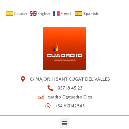
Catalan
English
French
Spanish
C/ MAJOR, 11 SANT CUGAT DEL VALLÈS
937 18 45 23
cuadro10@cuadro10.es
+34 619142545