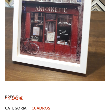
PRECIO
49,00
€
CATEGORIA
CUADROS