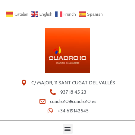
Catalan
English
French
Spanish
C/ MAJOR, 11 SANT CUGAT DEL VALLÈS
937 18 45 23
cuadro10@cuadro10.es
+34 619142545