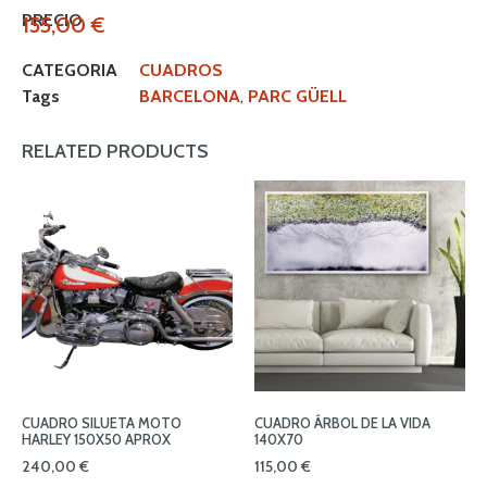
PRECIO
155,00
€
CATEGORIA
CUADROS
Tags
BARCELONA
,
PARC GÜELL
RELATED PRODUCTS
CUADRO SILUETA MOTO
CUADRO ÁRBOL DE LA VIDA
HARLEY 150X50 APROX
140X70
240,00
€
115,00
€