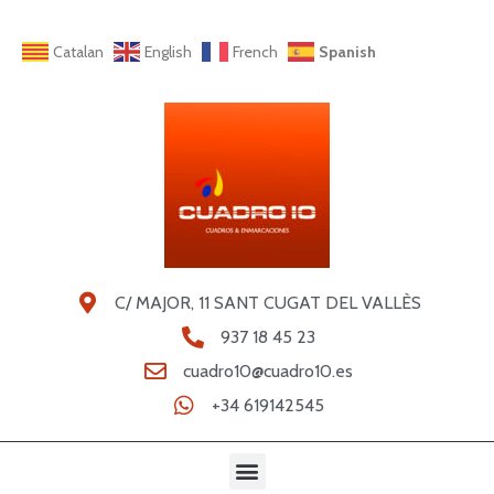
Catalan
English
French
Spanish
C/ MAJOR, 11 SANT CUGAT DEL VALLÈS
937 18 45 23
cuadro10@cuadro10.es
+34 619142545