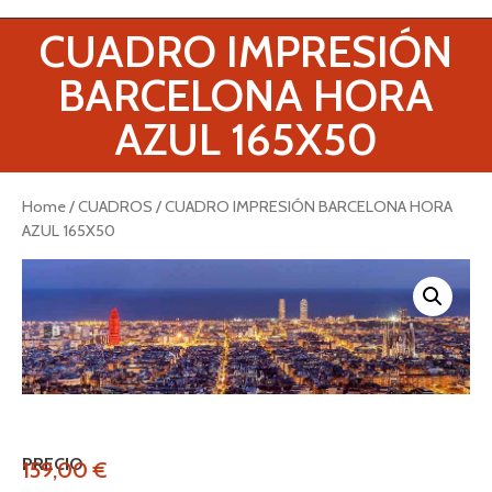
CUADRO IMPRESIÓN
BARCELONA HORA
AZUL 165X50
Home
/
CUADROS
/ CUADRO IMPRESIÓN BARCELONA HORA
AZUL 165X50
PRECIO
159,00
€