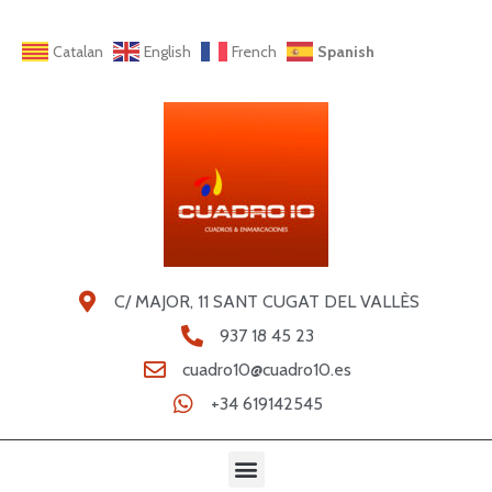
Catalan
English
French
Spanish
C/ MAJOR, 11 SANT CUGAT DEL VALLÈS
937 18 45 23
cuadro10@cuadro10.es
+34 619142545