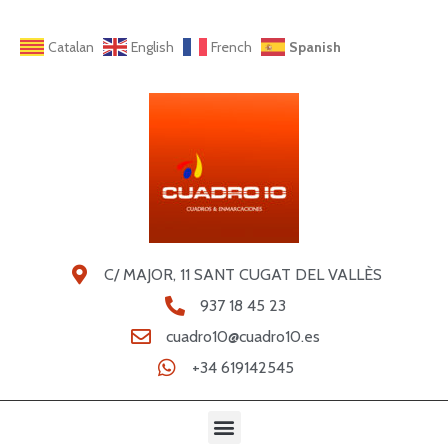
Catalan
English
French
Spanish
C/ MAJOR, 11 SANT CUGAT DEL VALLÈS
937 18 45 23
cuadro10@cuadro10.es
+34 619142545