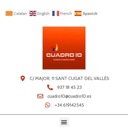
Catalan
English
French
Spanish
C/ MAJOR, 11 SANT CUGAT DEL VALLÈS
937 18 45 23
cuadro10@cuadro10.es
+34 619142545