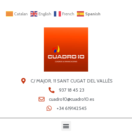
Catalan
English
French
Spanish
C/ MAJOR, 11 SANT CUGAT DEL VALLÈS
937 18 45 23
cuadro10@cuadro10.es
+34 619142545