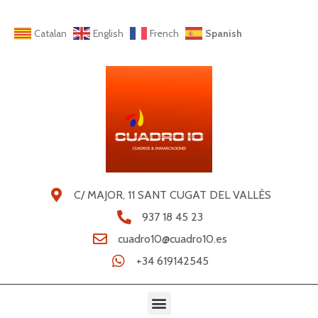
Catalan
English
French
Spanish
C/ MAJOR, 11 SANT CUGAT DEL VALLÈS
937 18 45 23
cuadro10@cuadro10.es
+34 619142545