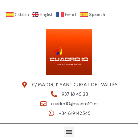
Catalan
English
French
Spanish
C/ MAJOR, 11 SANT CUGAT DEL VALLÈS
937 18 45 23
cuadro10@cuadro10.es
+34 619142545